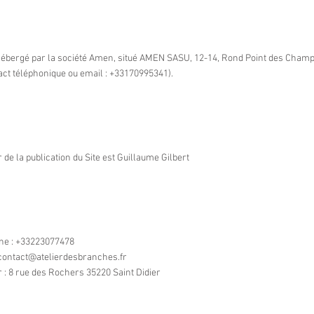
 hébergé par la société Amen, situé AMEN SASU, 12-14, Rond Point des Cham
tact téléphonique ou email : +33170995341).
 de la publication du Site est Guillaume Gilbert
ne : +33223077478
contact@atelierdesbranches.fr
r : 8 rue des Rochers 35220 Saint Didier