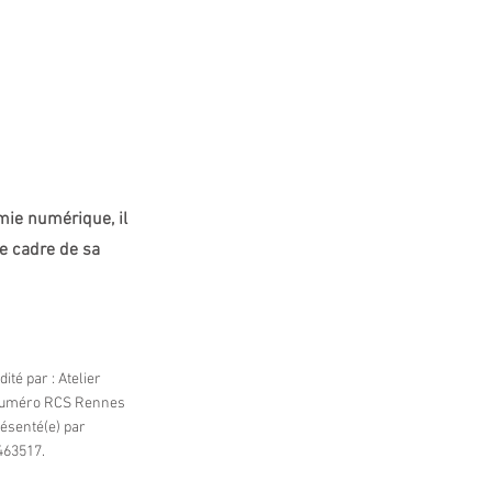
TERRAIN
CONTACTS
mie numérique, il
le cadre de sa
édité par : Atelier
e numéro RCS Rennes
résenté(e) par
463517.