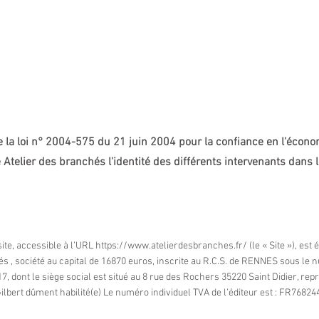
QUI SOMMES-NOUS ?
GAMMES ET TARIFS
PRESSE
la loi n° 2004-575 du 21 juin 2004 pour la confiance en l'écono
e Atelier des branchés l'identité des différents intervenants dans 
ite, accessible à l’URL
https://www.atelierdesbranches.fr/
(le « Site »), est 
s , société au capital de 16870 euros, inscrite au R.C.S. de RENNES sous l
7, dont le siège social est situé au 8 rue des Rochers 35220 Saint Didier, rep
ilbert dûment habilité(e) Le numéro individuel TVA de l’éditeur est : FR76824