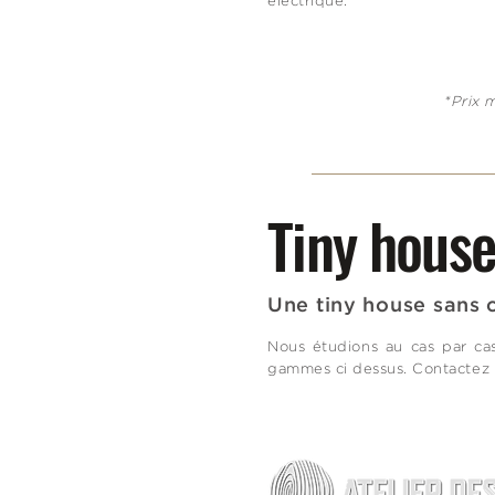
électrique.
*Prix 
Tiny house
Une tiny house sans c
Nous étudions au cas par cas
gammes ci dessus. Contactez 