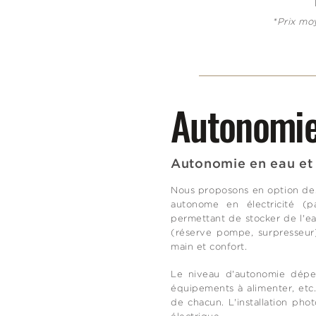
*Prix mo
Autonomi
Autonomie en eau et 
Nous proposons en option des
autonome en électricité (p
permettant de stocker de l'ea
(réserve pompe, surpresseur
main et confort.
Le niveau d'autonomie dépen
équipements à alimenter, etc
de chacun. L'installation ph