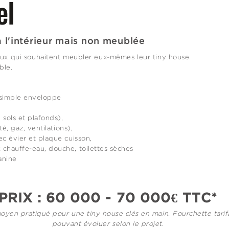
el
à l'intérieur mais non meublée
x qui souhaitent meubler eux-mêmes leur tiny house.
ble.
 simple enveloppe
, sols et plafonds),
té, gaz, ventilations),
ec évier et plaque cuisson,
 chauffe-eau, douche, toilettes sèches
anine
PRIX : 60 000 - 70 000€ TTC
*
moyen pratiqué pour une tiny house clés en main.
Fourchette tarif
pouvant évoluer selon le projet.