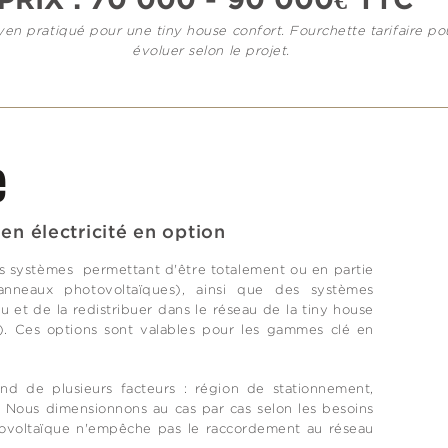
PRIX : 70 000 - 90 000€ TTC
*
yen pratiqué pour une tiny house confort. Fourchette tarifaire p
évoluer selon le projet.
e
en électricité en option
 systèmes permettant d'être totalement ou en partie
anneaux photovoltaïques), ainsi que des systèmes
u et de la redistribuer dans le réseau de la tiny house
). Ces options sont valables pour les gammes clé en
d de plusieurs facteurs : région de stationnement,
. Nous dimensionnons au cas par cas selon les besoins
otovoltaïque n'empêche pas le raccordement au réseau