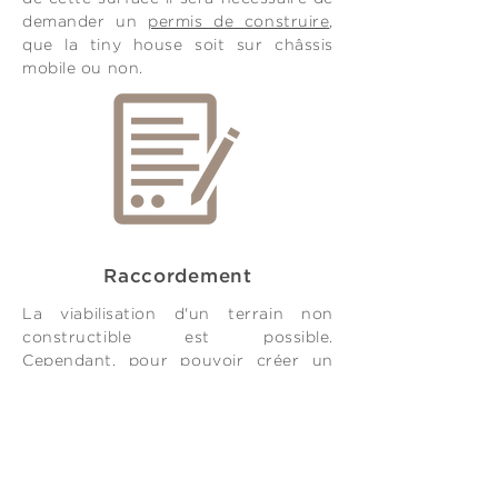
demander un
permis de construire
,
que la tiny house soit sur châssis
mobile ou non.
Raccordement
La viabilisation d'un terrain non
constructible est possible.
Cependant, pour pouvoir créer un
raccordement définitif il faut un
accord de la commune.
L’assainissement est obligatoirement
raccordé au tout-à-l'égout s'il passe